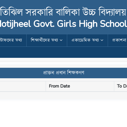
তিঝিল সরকারি বালিকা উচ্চ বিদ্যালয়
otijheel Govt. Girls High School
স্টাফদের তথ্য
শিক্ষার্থীদের তথ্য
একাডেমিক তথ্য
প্রকাশন
প্রাক্তন প্রধান শিক্ষকগণ
From Date
To D