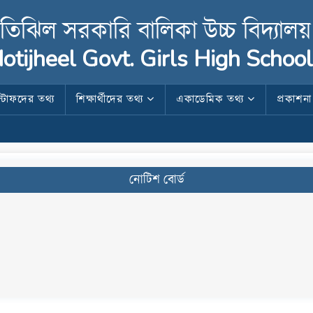
তিঝিল সরকারি বালিকা উচ্চ বিদ্যালয়
otijheel Govt. Girls High School
স্টাফদের তথ্য
শিক্ষার্থীদের তথ্য
একাডেমিক তথ্য
প্রকাশন
নোটিশ বোর্ড