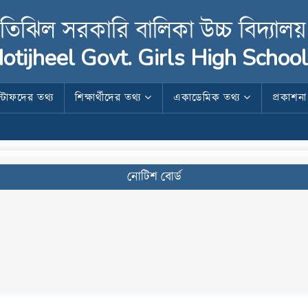
তিঝিল সরকারি বালিকা উচ্চ বিদ্যালয়
otijheel Govt. Girls High School
স্টাফদের তথ্য
শিক্ষার্থীদের তথ্য
একাডেমিক তথ্য
প্রকাশন
নোটিশ বোর্ড