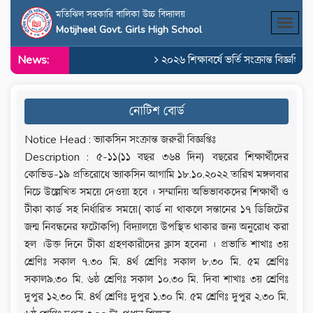
মতিঝিল সরকারি বালিকা উচ্চ বিদ্যালয়
Motijheel Govt. Girls High School
News:
২০২৬ শিক্ষাবর্ষে ভর্তি সংক্রান্ত বিজ্ঞপ্তি
নোটিশ বোর্ড
Notice Head : ভ্যাকসিন সংক্রান্ত জরুরী বিজ্ঞপ্তিঃ
Description : ৫-১১(১১ বছর ৩৬৪ দিন) বছরের শিক্ষার্থীদের
কোভিড-১৯ প্রতিরোধে ভ্যাকসিন আগামি ১৮.১০.২০২২ তারিখ মঙ্গলবার
নিচে উল্লেখিত সময়ে দেওয়া হবে । সম্মানিয় অভিভাবকদের শিক্ষার্থী ও
টীকা কার্ড সহ নির্ধারিত সময়ে( কার্ড না থাকলে সন্তানের ১৭ ডিজিটের
জন্ম নিবন্ধনের ফটোকপি) বিদ্যালয়ে উপস্থিত থাকার জন্য অনুরোধ করা
হল ।উক্ত দিনে টীকা গ্রহণকারীদের ক্লাস হবেনা । প্রভাতি শাখাঃ ৩য়
শ্রেণিঃ সকাল ৭.৩০ মি. ৪র্থ শ্রেণিঃ সকাল ৮.৩০ মি. ৫ম শ্রেণিঃ
সকাল৯.৩০ মি. ৬ষ্ঠ শ্রেণিঃ সকাল ১০.৩০ মি. দিবা শাখাঃ ৩য় শ্রেণিঃ
দুপুর ১২.৩০ মি. ৪র্থ শ্রেণিঃ দুপুর ১.৩০ মি. ৫ম শ্রেণিঃ দুপুর ২.৩০ মি.