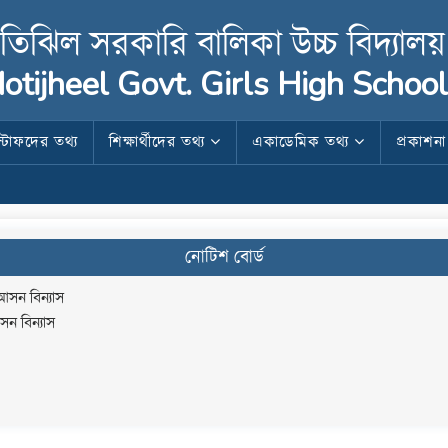
তিঝিল সরকারি বালিকা উচ্চ বিদ্যালয়
otijheel Govt. Girls High School
স্টাফদের তথ্য
শিক্ষার্থীদের তথ্য
একাডেমিক তথ্য
প্রকাশন
নোটিশ বোর্ড
আসন বিন্যাস
সন বিন্যাস