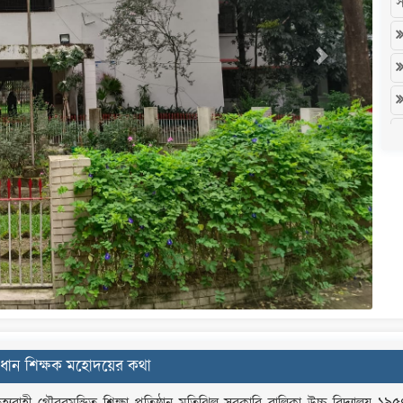
Next
R
R
R
্রধান শিক্ষক মহোদয়ের কথা
R
্যবাহী গৌরবমন্ডিত শিক্ষা প্রতিষ্ঠান মতিঝিল সরকারি বালিকা উচ্চ বিদ্যালয় ১৯