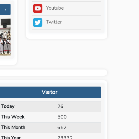
Youtube
›
Twitter
Visitor
Today
26
This Week
500
This Month
652
This Year
23332